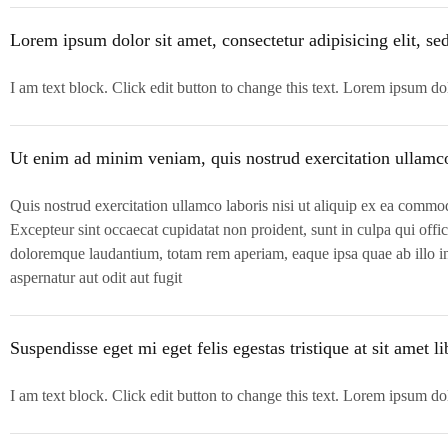
Lorem ipsum dolor sit amet, consectetur adipisicing elit, s
I am text block. Click edit button to change this text. Lorem ipsum dolo
Ut enim ad minim veniam, quis nostrud exercitation ullamc
Quis nostrud exercitation ullamco laboris nisi ut aliquip ex ea commodo
Excepteur sint occaecat cupidatat non proident, sunt in culpa qui offi
doloremque laudantium, totam rem aperiam, eaque ipsa quae ab illo inv
aspernatur aut odit aut fugit
Suspendisse eget mi eget felis egestas tristique at sit amet l
I am text block. Click edit button to change this text. Lorem ipsum dolo