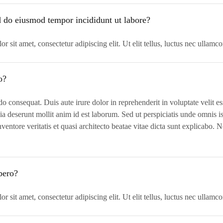
ed do eiusmod tempor incididunt ut labore?
r sit amet, consectetur adipiscing elit. Ut elit tellus, luctus nec ullamc
o?
 consequat. Duis aute irure dolor in reprehenderit in voluptate velit ess
cia deserunt mollit anim id est laborum. Sed ut perspiciatis unde omnis i
entore veritatis et quasi architecto beatae vitae dicta sunt explicabo.
ibero?
r sit amet, consectetur adipiscing elit. Ut elit tellus, luctus nec ullamc